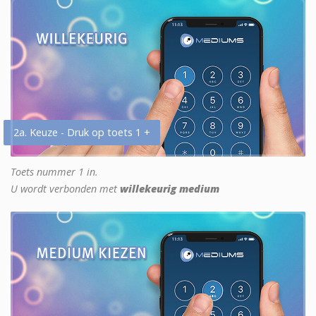
2a. Keuze - Druk op toets 1 +
Toets nummer 1 in.
U wordt verbonden met
willekeurig medium