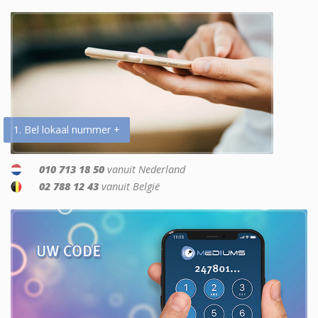
1. Bel lokaal nummer +
010 713 18 50
vanuit Nederland
02 788 12 43
vanuit België