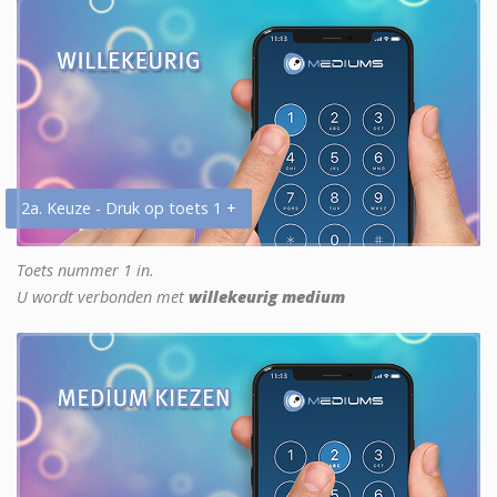
2a. Keuze - Druk op toets 1 +
Toets nummer 1 in.
U wordt verbonden met
willekeurig medium