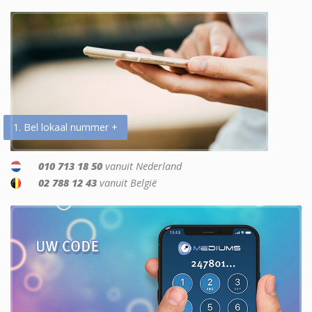
1. Bel lokaal nummer +
010 713 18 50
vanuit Nederland
02 788 12 43
vanuit België